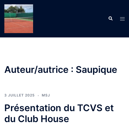
Aller
au
Recherche
contenu
Ouvr
le
men
Auteur/autrice :
Saupique
3 JUILLET 2025
MSJ
Présentation du TCVS et
du Club House